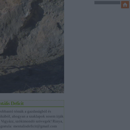
tális Deficit
obbantó témák a gazdaságból és
tikából, ahogyan a szaklapok sosem írják
 Vigyázz, szókimondó szövegek! Rinya,
, gratula: mentalisdeficit@gmail.com