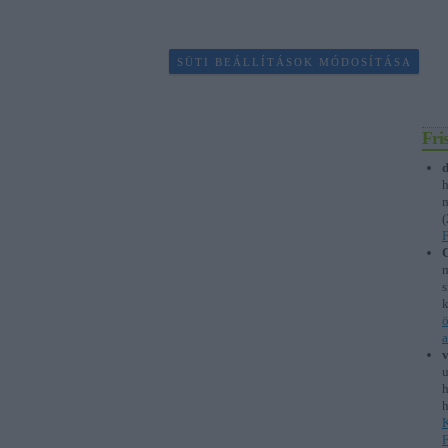
SÜTI BEÁLLÍTÁSOK MÓDOSÍTÁSA
Fri
d
h
m
(
F
m
s
k
ö
a
u
h
h
K
F