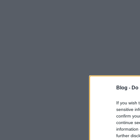
Blog -
Do 
If you wish 
sensitive in
confirm you
continue se
information 
further disc