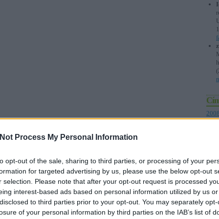
r
U
z
M
h
(
n
Cí
2008
201
metr
Not Process My Personal Information
adóc
áfa
(
balh
álla
to opt-out of the sale, sharing to third parties, or processing of your per
álla
formation for targeted advertising by us, please use the below opt-out s
elnö
r selection. Please note that after your opt-out request is processed y
Merk
eing interest-based ads based on personal information utilized by us or
aran
átve
disclosed to third parties prior to your opt-out. You may separately opt-
bajn
losure of your personal information by third parties on the IAB’s list of
(
8
)
b