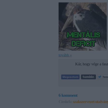
tovább »
Kár, hogy vége a fas
6
komment
Címkék:
szakszervezet
utalván