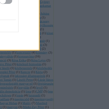
chenko
(
1
)
Ironman
(
1
)
Jaksity György
árai Zsigmond
(
3
)
jegybanki alapkamat
ó
(
1
)
Jobbik
(
1
)
jogállam
(
1
)
llamiság
(
1
)
jótékonykodás
(
1
)
Juhász
r
(
1
)
kacsafarm
(
1
)
Kálmán Olga
(
1
)
pány
(
1
)
kamu
(
1
)
káosz
(
1
)
karácsony
arácsony Gergely
(
2
)
karaktergyilkosság
artell
(
1
)
Kásler Árpád
(
1
)
kata
(
1
)
ztrófaturista
(
1
)
kgfb
(
1
)
kihívó
(
1
)
kínai
ina
(
1
)
kisadó
(
1
)
kisajátítás
(
1
)
irályok
(
1
)
Kiss László
(
1
)
kisvasút
(
1
)
tás
(
1
)
kiva
(
2
)
kkv
(
1
)
Klubrádió
(
3
)
ségvetés
(
14
)
költségvetés 2013
(
2
)
mentelés
(
1
)
koncesszió
(
4
)
kormány
(
3
)
ányváltás
(
1
)
koronavírus
(
16
)
upció
(
3
)
Kósa Erika
(
2
)
Kósa Lajos
(
2
)
evc Péter
(
1
)
kötelező biztosítás
(
1
)
r lászló
(
1
)
közbeszerzés
(
1
)
közlekedés
ropkó Péter
(
1
)
Kuncze
(
1
)
Kúria
(
2
)
oljanak
(
1
)
lakossági állampapírok
(
1
)
zi Tamás
(
1
)
László Petra
(
1
)
Lázár János
leggazdagabb magyar nő
(
1
)
légitársaság
eminősítés
(
1
)
lenyúlás
(
14
)
levél
(
1
)
rális demokrácia
(
1
)
lista
(
1
)
LMP
(
5
)
lmp
ockdown
(
1
)
lopás
(
4
)
luxusadó
(
1
)
iaállam
(
1
)
magáncsőd
(
2
)
magánnyugdíj
agyar Hírlap
(
1
)
Malév
(
7
)
Manfred
er
(
1
)
manyup
(
3
)
Márki-Zay Péter
(
1
)