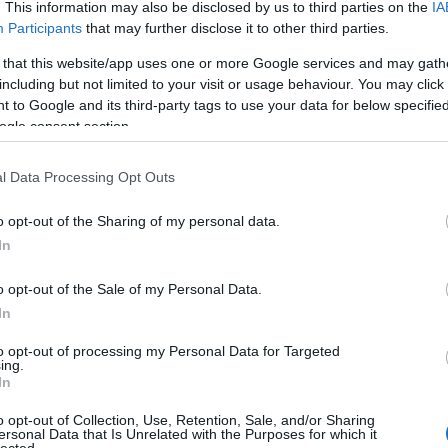
. This information may also be disclosed by us to third parties on the
IA
Gyö
(
1
)
B
Participants
that may further disclose it to other third parties.
emig
bíró
 that this website/app uses one or more Google services and may gath
BKK
including but not limited to your visit or usage behaviour. You may click 
Blo
Bork
 to Google and its third-party tags to use your data for below specifi
bóvl
ogle consent section.
(
1
)
b
búcs
Buda
l Data Processing Opt Outs
Airp
(
1
)
c
céga
o opt-out of the Sharing of my personal data.
Pann
In
csal
Sánd
csok
o opt-out of the Sale of my Personal Data.
Demc
demo
In
devi
(
1
)
to opt-out of processing my Personal Data for Targeted
Doub
ing.
Duna
In
egés
egyé
o opt-out of Collection, Use, Retention, Sale, and/or Sharing
egye
ersonal Data that Is Unrelated with the Purposes for which it
Együ
lected.