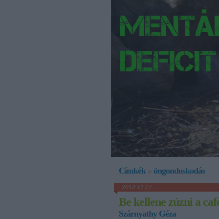
Címkék
»
öngondoskodás
2012.11.27.
Be kellene zúzni a caf
Szárnyathy Géza