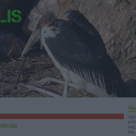
Men
Agyr
poli
etériát
meg.
fika