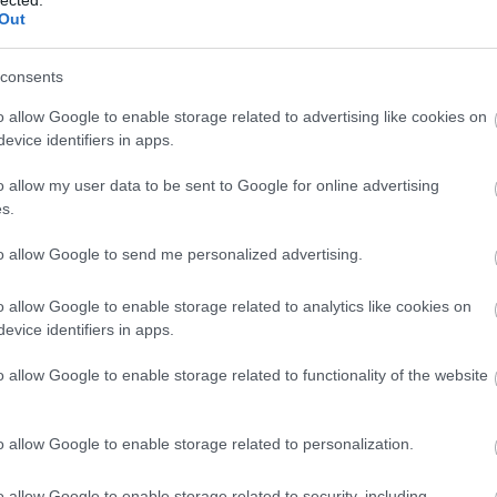
Eins
Out
elkú
vála
(
1
)
e
consents
Parl
beve
Falu
o allow Google to enable storage related to advertising like cookies on
hírl
evice identifiers in apps.
felk
Fide
o allow my user data to be sent to Google for online advertising
(
1
)
f
Fóna
s.
forg
forr
to allow Google to send me personalized advertising.
frek
Görö
gyar
o allow Google to enable storage related to analytics like cookies on
Győ
habo
evice identifiers in apps.
Hajd
(
1
)
h
o allow Google to enable storage related to functionality of the website
Péte
hird
Hite
Kati
o allow Google to enable storage related to personalization.
Airw
(
2
)
I
AT
o allow Google to enable storage related to security, including