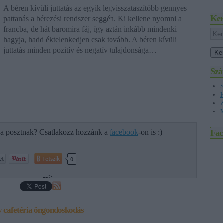
A béren kívüli juttatás az egyik legvisszataszítóbb gennyes
Ker
pattanás a bérezési rendszer seggén. Ki kellene nyomni a
francba, de hát baromira fáj, így aztán inkább mindenki
hagyja, hadd éktelenkedjen csak tovább. A béren kívüli
juttatás minden pozitív és negatív tulajdonsága…
Szá
Z
M
za posztnak? Csatlakozz hozzánk a
facebook
-on is :)
Fac
Tetszik
0
-->
y
cafetéria
öngondoskodás