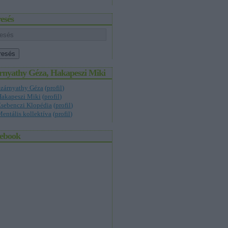
esés
rnyathy Géza, Hakapeszi Miki
Szárnyathy Géza
(
profil
)
Hakapeszi Miki
(
profil
)
sebenczi Klopédia
(
profil
)
entális kollektíva
(
profil
)
ebook