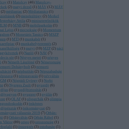
lcsy
(
1
)
Matolcsy
(
46
)
Matolcsy-
ekek
(
2
)
matyi dezső
(
1
)
MÁV
(
12
)
MÁV
(
2
)
médiapiac
(
2
)
Médiatanács
(
1
)
zorítások
(
2
)
menekültügy
(
2
)
Merkel
esterházy Attila
(
2
)
miniszterelnökök
MLM
(
1
)
MNB
(
23
)
mobilparkolás
(
1
)
ai Lajos
(
1
)
mocsokság
(
1
)
Momentum
galom
(
7
)
Monetáris Tanács
(
2
)
MSZP
szp
(
1
)
MTI
(
1
)
munkabér
(
1
)
aerőpiac
(
1
)
munkahelyteremtés
(
2
)
anélküliség
(
1
)
mutyi
(
10
)
MZP
(
2
)
náci
agykövetek
(
1
)
Napló
(
1
)
NAV
(
7
)
decis sör
(
1
)
Négyes metró
(
1
)
négyes
ó
(
3
)
Németh Lászlóné
(
2
)
Németország
emzeti Dohánybolt
(
2
)
nemzeti
ultáció
(
1
)
népbutítás
(
2
)
Népszabadság
épszava
(
1
)
népszavazás
(
1
)
névváltás
NGM
(
1
)
Nógrádi György
(
1
)
Norbi
te
(
5
)
Nyerges Zsolt
(
1
)
nyugdíj
(
6
)
díjas
(
1
)
nyugdíjbiztosítás
(
1
)
díjvagyon
(
1
)
nyugger
(
1
)
nyúlás
(
3
)
hore
(
1
)
OLAF
(
1
)
oligarchák
(
2
)
olimpia
ngondoskodás
(
1
)
önkéntes
díjpénztár
(
1
)
önkormányzat
(
2
)
rmányzati választás 2019
(
7
)
Orbán-
jú
(
1
)
Orbánváltás
(
2
)
Orbán Ráhel
(
1
)
n Viktor
(
89
)
origo
(
1
)
oroszország
(
1
)
efoglaló
(
1
)
összegzés
(
3
)
ostobaság
(
1
)