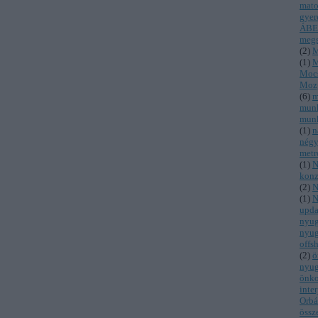
mato
gyer
ÁBE
megs
(
2
)
M
(
1
)
Mocs
Moz
(
6
)
m
munk
munk
(
1
)
n
négy
metr
(
1
)
N
konz
(
2
)
N
(
1
)
upda
nyug
nyug
offs
(
2
)
ö
nyug
önko
inter
Orbá
össz