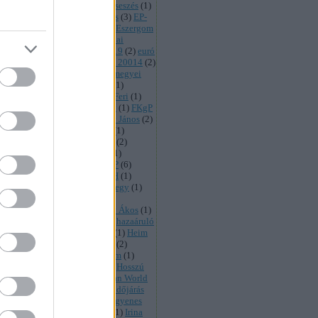
tand
(
1
)
eladósodottság
(
5
)
elcseszés
(
1
)
rás
(
1
)
ellenzék
(
2
)
előválasztás
(
3
)
EP-
sztás
(
1
)
Erzsébet-utalvány
(
2
)
Eszergom
szközkezelő
(
1
)
EU
(
13
)
Európai
ament
(
1
)
európai választás 2019
(
2
)
euró
zetés
(
1
)
évértékelő
(
3
)
ez volt 20014
(
2
)
s Ferenc
(
1
)
faszaság
(
1
)
Fejér megyei
ap
(
1
)
Felcsút
(
2
)
félkarú rabló
(
1
)
észültünk
(
1
)
felsősoktatás
(
1
)
Feri
(
1
)
sz
(
11
)
fidesznyik
(
2
)
fish fight
(
1
)
FKgP
oci
(
2
)
foci eb 2016
(
1
)
Fónagy János
(
2
)
gy jános
(
1
)
fonódó villamos
(
1
)
almi dugó
(
1
)
forint gyengülés
(
2
)
ásadó
(
1
)
Fővárosi Közgyűlés
(
1
)
vencia
(
1
)
gáz
(
1
)
gázár
(
1
)
GDP
(
6
)
gország
(
1
)
gravitáció
(
1
)
GVH
(
1
)
mat
(
1
)
gyerekek
(
1
)
gyorspótjegy
(
1
)
zike
(
1
)
Gyurcsány Ferenc
(
7
)
nyárpi
(
7
)
háború
(
1
)
Hadházy Ákos
(
1
)
ú-Bét
(
1
)
harmadik hullám
(
1
)
hazaáruló
azugság
(
38
)
Hegedűs Zsuzsa
(
1
)
Heim
r
(
1
)
helyzetkép
(
2
)
heti válasz
(
2
)
etés
(
1
)
hitel
(
1
)
Hitelönvédelem
(
1
)
ltársulás
(
1
)
Horváth Csaba
(
2
)
Hosszú
nka
(
1
)
hülyeség
(
42
)
Hungarian World
ays
(
2
)
húsipar
(
4
)
idióták
(
2
)
időjárás
MF
(
9
)
Index
(
1
)
infláció
(
4
)
ingyenes
M
(
1
)
ingyen utazás
(
2
)
interjú
(
1
)
Irina