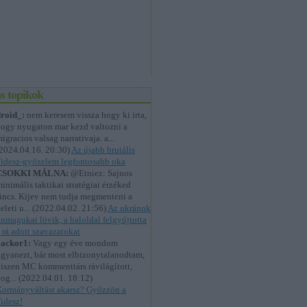
ss topikok
roid_:
nem keresem vissza hogy ki irta,
ogy nyugaton mar kezd valtozni a
igracios valsag narrativaja. a...
2024.04.16. 20:30
)
Az újabb brutális
idesz-győzelem legfontosabb oka
CSOKKI MÁLNA:
@Etniez: Sajnos
inimális taktikai stratégiai érzéked
incs. Kijev nem tudja megmenteni a
eleti u...
(
2022.04.02. 21:56
)
Az ukránok
nmagukat lövik, a baloldal felgyújtotta
 rá adott szavazatokat
vackor1:
Vagy egy éve mondom
gyanezt, bár most elbizonytalanodtam,
iszen MC kommenttárs rávilágított,
og...
(
2022.04.01. 18:12
)
ormányváltást akarsz? Győzzön a
idesz!