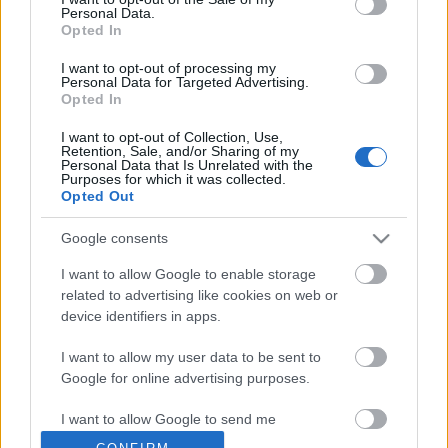
Áll a levitézlett fitneszguru és b. neje a Buda-Cash
Personal Data.
székház előtt és örömködik. Az udvari videós
Opted In
megörökíti, ahogy kimentették a bedőlt cég
I want to opt-out of processing my
karmaiból a részvényeiket, közlik, mekkorát fognak
Personal Data for Targeted Advertising.
pezsgőzni erre este, ujjong is a facsés rajongótábor.
Opted In
A rövid videó július…
I want to opt-out of Collection, Use,
Retention, Sale, and/or Sharing of my
Personal Data that Is Unrelated with the
Update Norbi tökére léptek, vége a
Purposes for which it was collected.
Opted Out
kész átverés show-nak?
Hakapeszi Miki
•
2014. szeptember 21.
98
Google consents
I want to allow Google to enable storage
Ugribugri fitneszcelebből nagy üzletember akart
related to advertising like cookies on web or
lenni, de elliptikus tréner helyett fallikus
device identifiers in apps.
szopórollerre pattant a nemzet Norbija a héten.
Valamit borzasztóan benézett a kiscsávó: azt hitte,
I want to allow my user data to be sent to
hogy a gazdasági szakértőket ugyanazzal a
Google for online advertising purposes.
svunggal tudja átkúrni a palánkon, mint az…
I want to allow Google to send me
personalized advertising.