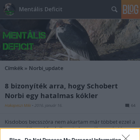
Mentális Deficit
Címkék
»
Norbi_update
8 bizonyíték arra, hogy Schobert
Norbi egy hatalmas kókler
Hakapeszi Miki
•
2016. január 16.
64
Kisdobos becsszóra nem akartam már többet ezzel a
szerencsétlennel foglalkozni, de a mélyenszántó
népbutítás, az elmebajba hajló küldetéstudat, a