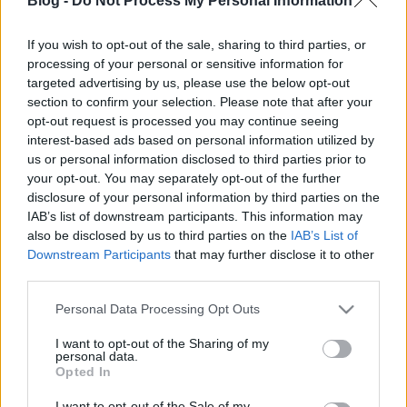
Blog -
Do Not Process My Personal Information
„mindenki hülye, csak én vagyok a zseni” hozzáállás
egy olyan interjúban buggyant a felszínre, mely igen
tömören foglalja össze, mennyit tud, milyen arc…
If you wish to opt-out of the sale, sharing to third parties, or
processing of your personal or sensitive information for
targeted advertising by us, please use the below opt-out
Senki se állítja le Schobert Norbi
section to confirm your selection. Please note that after your
agypusztító ámokfutását
opt-out request is processed you may continue seeing
interest-based ads based on personal information utilized by
Hakapeszi Miki
•
2015. augusztus 06.
129
us or personal information disclosed to third parties prior to
your opt-out. You may separately opt-out of the further
disclosure of your personal information by third parties on the
A Norbi-jelenség nem csak a magyar társadalom
IAB’s list of downstream participants. This information may
igényszintjét és átlagos értelmi színvonalát mutatja
also be disclosed by us to third parties on the
IAB’s List of
meg jobban bármely statisztikai adatnál, de egyre
Downstream Participants
that may further disclose it to other
látványosabban teszi ki a farkát az asztalra az…
third parties.
Beütött a Norbikrach: fele pénzüket
Please note that this website/app uses one or more Google
Personal Data Processing Opt Outs
services and may gather and store information including but
elbukták a Schóbert-hívek
not limited to your visit or usage behaviour. You may click to
I want to opt-out of the Sharing of my
personal data.
grant or deny consent to Google and its third-party tags to
Hakapeszi Miki
•
2015. július 16.
30
Opted In
use your data for below specified purposes in below Google
consent section.
I want to opt-out of the Sale of my